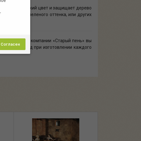
вое
ет специфический цвет и защищает дерево
т
о синего или зеленого оттенка, или других
 монтажом. В компании «Старый пень» вы
Согласен
уальный подход при изготовлении каждого