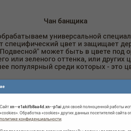
Чан банщика
обрабатываем универсальной специа
т специфический цвет и защищает де
Подвесной" может быть в цвете под ор
его или зеленого оттенка, или других 
ее популярный среди которых - это ц
 оттенков
ие
Сайт
xn--e1akifb8aa4d.xn--p1ai
для своей полноценной работы ис
Сосна
Пиния
Лиственница
Дуб
«cookies». Обработка «cookies» других данных посетителей сайта о
политике конфиденциальности
.
Полисандр
Красный
Зеленый
Санториново-с