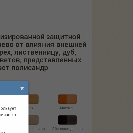
лизированной защитной
рево от влияния внешней
ех, лиственницу, дуб,
цветов, представленных
вет полисандр
пользует
Орех
Махагон
писано в
иний
Старая древесина
Эбеновое дерево