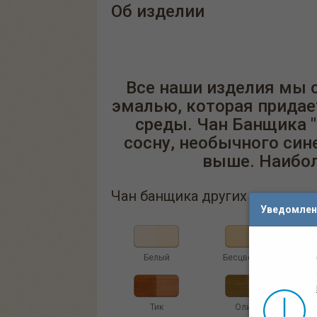
Об изделии
Все наши изделия мы 
эмалью, которая придае
среды. Чан Банщика "
сосну, необычного син
выше. Наибол
Чан банщика других цветов и
Уведомлен
Белый
Бесцветный
Тик
Олива