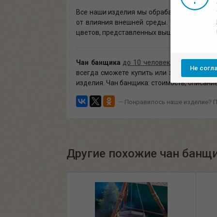
Все наши изделия мы обрабатываем униве
от влияния внешней среды. Чан банщика мо
цветов, представленных выше. Наиболее по
Чан банщика
до 10 человек
,
с декором и
Не согл
всегда сможете купить или заказать чан
изделия. Чан банщика: стоимость, описание
— Понравилось наше изделие? П
Другие похожие чан банщи