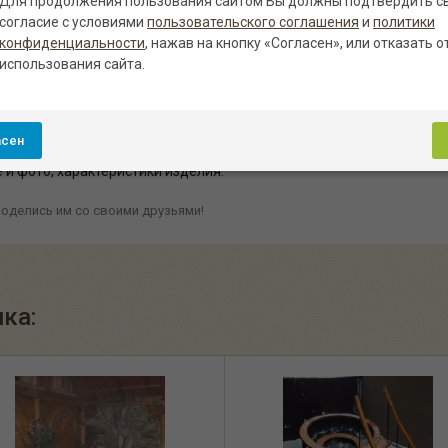
Для продолжения пользования сайтом Вы должны подтвердить с
согласие с условиями
пользовательского соглашения
и
политики
рсальной специализированной защитной эмалью, которая прида
конфиденциальности
, нажав на кнопку «Согласен», или отказать о
жет быть в цвете под орех, лиственницу, дуб, сосну, необычног
использования сайта.
пулярный среди которых - это цвет полисандр.
з камня
за 170 000.00 руб. в Белгороде
с возможной доставкой и
асен
 банщика другого цвета, размера и комплектации. У нас индивид
 и фото, характеристики изделия.
оделись им со своими друзьями!
ка: