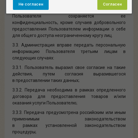
с внутренними регламентами конкретных сервисов.
Не согласен
Согласен
3.2. В отношении персональной информации
Пользователя сохраняется ее
конфиденциальность, кроме случаев добровольного
предоставления Пользователем информации о себе
для общего доступа неограниченному кругу лиц.
3.3. Администрация вправе передать персональную
информацию Пользователя третьим лицам в
следующих случаях:
3.3.1. Пользователь выразил свое согласие на такие
действия, путем согласия выразившегося
в предоставлении таких данных;
3.3.2. Передача необходима в рамках опредленного
договора для предоставления товаров и/или
оказания услуги Пользователю;
3.3.3. Передача предусмотрена российским или иным
применимым законодательством
в рамках установленной законодательством
процедуры;