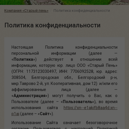
Компания «Старый пень»
Политика конфиденциальности
Политика конфиденциальности
Настоящая Политика конфиденциальности
персональной информации (далее —
«
Политика
») действует в отношении всей
информации, которую юр. лицо ООО «Старый Пень»
(ОГРН: 1173123030497, ИНН: 7706092528, юр. адрес:
308504, Белгородская обл., Белгородский р-н,
мкр.Таврово 2-й, ул. Кооперативная, дом 12) и/или его
аффилированные лица (далее —
«
Администрация
») могут получить о Вас, как о
Пользователе (далее – «
Пользователь
»), во время
использования сайта
https://xn--e1akifb8aa4d.xn--
p1ai
(далее – «
Сайт
»).
Использование Сайта означает безоговорочное
согласие Пользователя с настоящей Политикой