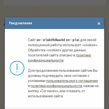
Другие похожие крыши:
Уведомление
Сайт
xn--e1akifb8aa4d.xn--p1ai
для своей
полноценной работы использует «cookies».
Обработка «cookies» других данных
посетителей сайта описано в
политике
конфиденциальности
.
Для продолжения пользования сайтом Вы
должны подтвердить свое согласие с
Тростниковые крыши
условиями
пользовательского соглашения
и
политики конфиденциальности
, нажав на
кнопку «Согласен», или отказать от
использования сайта.
Под заказ