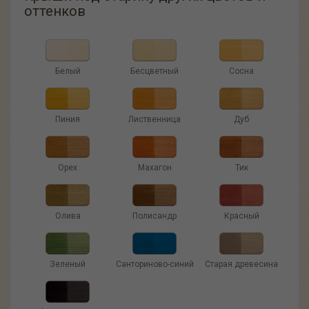
оттенков
Белый
Бесцветный
Сосна
Пиния
Лиственница
Дуб
Орех
Махагон
Тик
Олива
Полисандр
Красный
Зеленый
Санториново-синий
Старая древесина