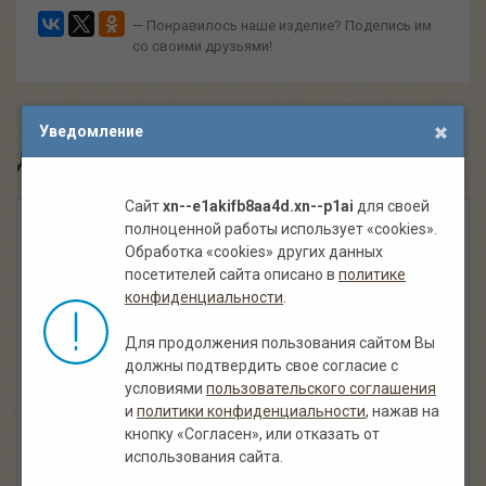
— Понравилось наше изделие? Поделись им
со своими друзьями!
Уведомление
Другие похожие крыши:
Сайт
xn--e1akifb8aa4d.xn--p1ai
для своей
полноценной работы использует «cookies».
Обработка «cookies» других данных
посетителей сайта описано в
политике
конфиденциальности
.
Для продолжения пользования сайтом Вы
должны подтвердить свое согласие с
условиями
пользовательского соглашения
и
политики конфиденциальности
Тростниковые крыши
, нажав на
кнопку «Согласен», или отказать от
использования сайта.