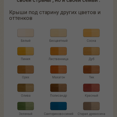
своей страны , но и своей семьи .
Крыши под старину других цветов и
оттенков
Белый
Бесцветный
Сосна
Пиния
Лиственница
Дуб
Орех
Махагон
Тик
Олива
Полисандр
Красный
Зеленый
Санториново-синий
Старая древесина