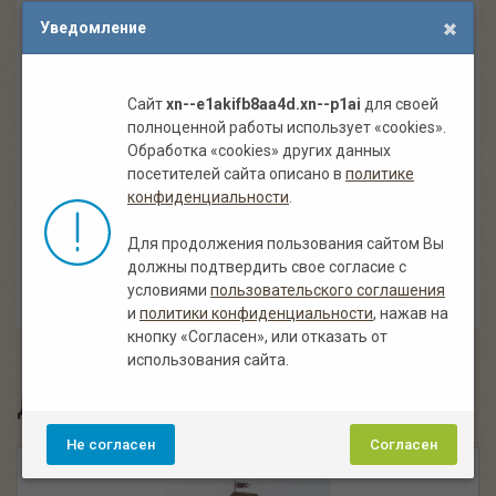
Уведомление
Корабль под старину
из массива сосны
,
с декором из
цепи
,
с декором из каната
,
с декором из мешковины
,
с
элементами ковки
,
цвет палисандр
за 140 000.00 руб. в
Сайт
xn--e1akifb8aa4d.xn--p1ai
для своей
Белгороде
с возможной доставкой и монтажом. В
полноценной работы использует «cookies».
компании «Старый пень» вы всегда сможете купить или
Обработка «cookies» других данных
заказать деревянный корабль другого цвета, размера и
посетителей сайта описано в
политике
комплектации. У нас индивидуальный подход при
конфиденциальности
.
изготовлении каждого изделия. Корабль под старину:
стоимость, описание и фото, характеристики изделия.
Для продолжения пользования сайтом Вы
должны подтвердить свое согласие с
— Понравилось наше изделие? Поделись им
условиями
пользовательского соглашения
со своими друзьями!
и
политики конфиденциальности
, нажав на
кнопку «Согласен», или отказать от
использования сайта.
Другие похожие деревянные корабли:
Не согласен
Согласен