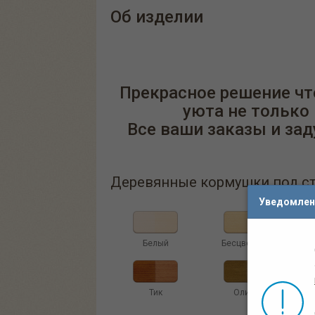
Об изделии
Прекрасное решение что
уюта не только 
Все ваши заказы и за
Деревянные кормушки под ста
Уведомлен
Белый
Бесцветный
Тик
Олива