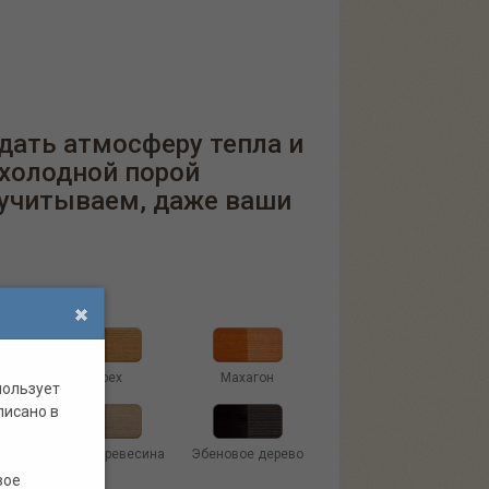
едать атмосферу тепла и
й холодной порой
 учитываем, даже ваши
Орех
Махагон
пользует
писано в
иний
Старая древесина
Эбеновое дерево
вое