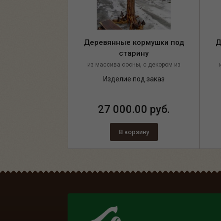
Деревянные кормушки под
Д
старину
,
из массива сосны
с декором из
,
каната
цвет палисандр
Изделие под заказ
27 000.00 руб.
В корзину