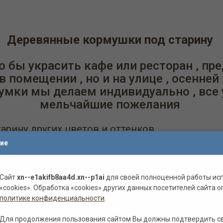
Деревянные кормушки под старину
 бы украсить кафе или ресторан , пр
в помещении , но и на улице , осенне
думки мы делаем индивидуально , все
мельчайшие пожелания
рину других цветов и оттенков
ие
Сосна
Пиния
Лиственница
Дуб
Сайт
xn--e1akifb8aa4d.xn--p1ai
для своей полноценной работы ис
«cookies». Обработка «cookies» других данных посетителей сайта о
политике конфиденциальности
.
Полисандр
Красный
Зеленый
Санториново-с
Для продолжения пользования сайтом Вы должны подтвердить с