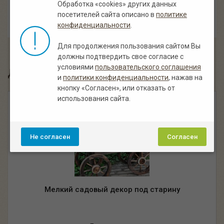
Обработка «cookies» других данных
— Понравилось наше изделие? Поделись им
посетителей сайта описано в
политике
со своими друзьями!
конфиденциальности
.
Для продолжения пользования сайтом Вы
должны подтвердить свое согласие с
условиями
пользовательского соглашения
Другие похожие мелкий садовый декор:
и
политики конфиденциальности
, нажав на
кнопку «Согласен», или отказать от
использования сайта.
Не согласен
Согласен
Мелкий садовый декор под старину