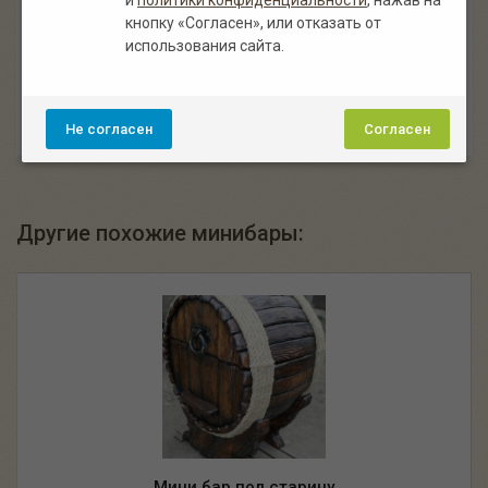
нас индивидуальный подход при изготовлении каждого
кнопку «Согласен», или отказать от
изделия. Минибар под старину «Шкафчик настольный»:
использования сайта.
стоимость, описание и фото, характеристики изделия.
— Понравилось наше изделие? Поделись им
со своими друзьями!
Не согласен
Согласен
Другие похожие минибары:
Мини бар под старину