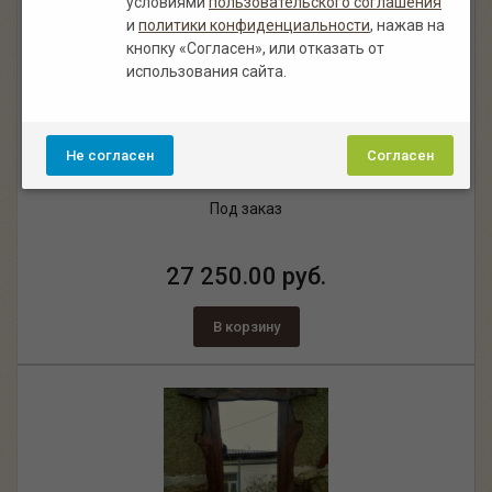
условиями
пользовательского соглашения
и
политики конфиденциальности
, нажав на
кнопку «Согласен», или отказать от
использования сайта.
Зеркало под старину «Студийное»
Не согласен
Согласен
,
из массива сосны
цвет палисандр
Под заказ
27 250.00 руб.
В корзину