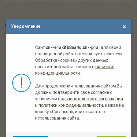
Другие похожие кухни под старину:
Уведомление
Сайт
xn--e1akifb8aa4d.xn--p1ai
для своей
полноценной работы использует «cookies».
Обработка «cookies» других данных
посетителей сайта описано в
политике
конфиденциальности
.
Для продолжения пользования сайтом Вы
должны подтвердить свое согласие с
Навесной кухонный ящик под старину
условиями
пользовательского соглашения
и
политики конфиденциальности
, нажав на
,
,
из массива сосны
с элементами ковки
цвет палисандр
кнопку «Согласен», или отказать от
Под заказ
использования сайта.
15 000.00 руб.