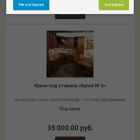
Не согласен
Согласен
В корзину
Кухня под старину «Кухня № 6»
,
,
из массива сосны
цвет палисандр
с петлями-доводчиками
Под заказ
35 000.00 руб.