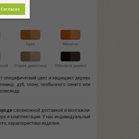
черты
.
Согласен
Орех
Махагон
иний
Старая древесина
Эбеновое дерево
ет специфический цвет и защищает дерево
нницу, дуб, сосну, необычного синего или
полисандр.
городе
с возможной доставкой и монтажом.
мера и комплектации. У нас индивидуальный
ото, характеристики изделия.