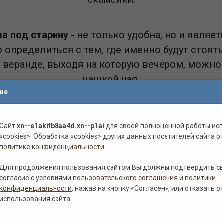
ва под старину
- не только удобна, но и явля
определиться с тем, где именно будут стоят
 веранде, выходя на которую вечером, можно 
чашкой чая.
ие
авочки самых разных форм и размеров - если 
Сайт
xn--e1akifb8aa4d.xn--p1ai
для своей полноценной работы ис
о лучше всего, выбирать круглую форму, котора
«cookies». Обработка «cookies» других данных посетителей сайта о
занимает много места.
политике конфиденциальности
.
Для продолжения пользования сайтом Вы должны подтвердить с
мейки вы можете самостоятельно выбрать мате
согласие с условиями
пользовательского соглашения
и
политики
конфиденциальности
, нажав на кнопку «Согласен», или отказать о
ьшей популярностью пользуются лавочки из 
использования сайта.
актуре они с легкостью вписываются в любой 