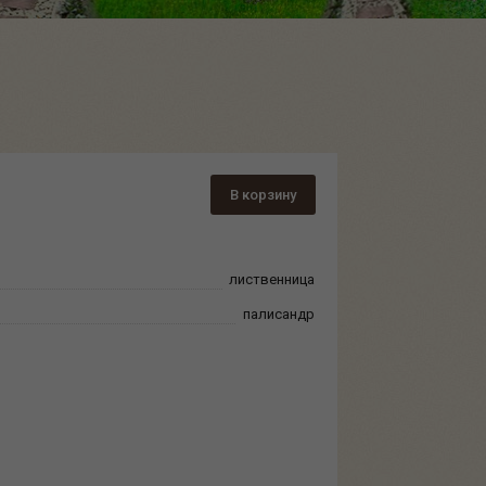
В корзину
лиственница
палисандр