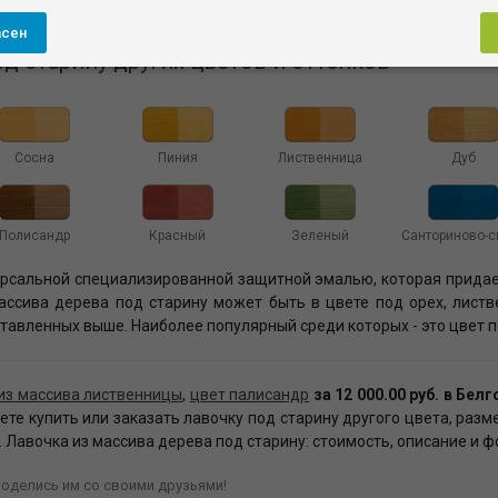
чке кадки, то она приобретет более изящные 
асен
д старину других цветов и оттенков
Сосна
Пиния
Лиственница
Дуб
Полисандр
Красный
Зеленый
Санториново-с
рсальной специализированной защитной эмалью, которая прида
ссива дерева под старину может быть в цвете под орех, листве
дставленных выше. Наиболее популярный среди которых - это цвет 
из массива лиственницы
,
цвет палисандр
за 12 000.00 руб. в Бел
те купить или заказать лавочку под старину другого цвета, раз
 Лавочка из массива дерева под старину: стоимость, описание и ф
оделись им со своими друзьями!