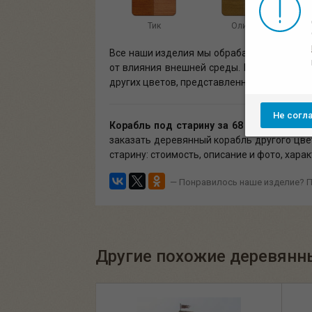
Тик
Олива
Все наши изделия мы обрабатываем униве
от влияния внешней среды. Корабль под ст
других цветов, представленных выше. Наиб
Не согл
Корабль под старину
за 68 000.00 руб. 
заказать деревянный корабль другого цве
старину: стоимость, описание и фото, хара
— Понравилось наше изделие? П
Другие похожие деревянн