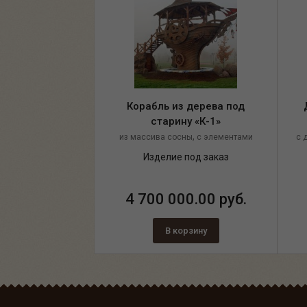
Корабль из дерева под
старину «К-1»
,
из массива сосны
с элементами
с 
,
ковки
с декором из каната
Изделие под заказ
4 700 000.00 руб.
В корзину