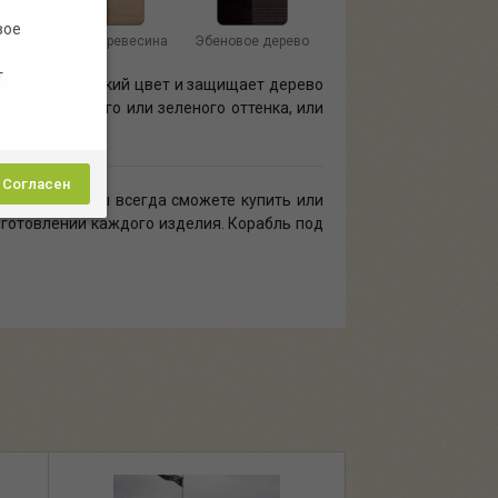
вое
иний
Старая древесина
Эбеновое дерево
т
ет специфический цвет и защищает дерево
обычного синего или зеленого оттенка, или
Согласен
арый пень» вы всегда сможете купить или
зготовлении каждого изделия. Корабль под