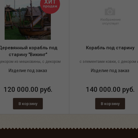
Деревянный корабль под
Корабль под старину
старину "Викинг"
,
,
декором из мешковины
с декором
с элементами ковки
с декором 
,
,
из каната
из массива сосны
мешковины
с декором из канат
Изделие под заказ
Изделие под заказ
120 000.00 руб.
140 000.00 руб.
В корзину
В корзину