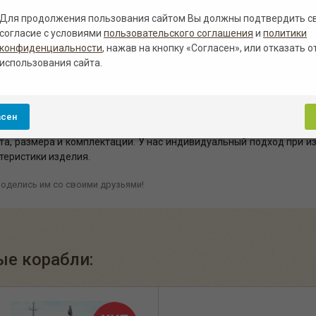
Для продолжения пользования сайтом Вы должны подтвердить с
Полисандр
Красный
Зеленый
Санториново-с
согласие с условиями
пользовательского соглашения
и
политики
конфиденциальности
, нажав на кнопку «Согласен», или отказать о
рсальной специализированной защитной эмалью, которая прида
использования сайта.
арину может быть в цвете под орех, лиственницу, дуб, сосну, не
олее популярный среди которых - это цвет полисандр.
асен
в Белгороде
с возможной доставкой и монтажом. В компании «Ст
та, размера и комплектации. У нас индивидуальный подход при и
ктеристики изделия.
оделись им со своими друзьями!
ые корабли: