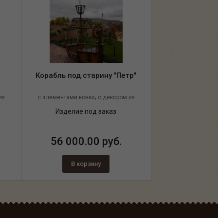
Корабль под старину "Петр"
,
из
с элементами ковки
с декором из
,
а
каната
из массива сосны
Изделие под заказ
56 000.00 руб.
В корзину