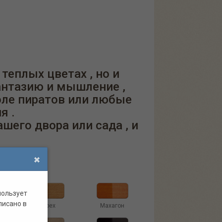
теплых цветах , но и
антазию и мышление ,
оле пиратов или любые
я .
его двора или сада , и
пользует
писано в
Орех
Махагон