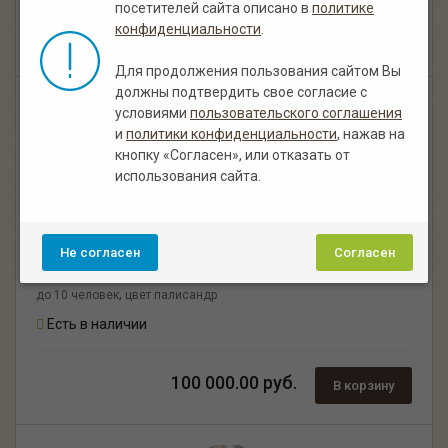
посетителей сайта описано в
политике
конфиденциальности
.
150 000.00 руб.
В корзину
Для продолжения пользования сайтом Вы
должны подтвердить свое согласие с
условиями
пользовательского соглашения
и
политики конфиденциальности
, нажав на
кнопку «Согласен», или отказать от
использования сайта.
Не согласен
Согласен
Беседки под старину
,
до 10 человек
цвет палисандр
Есть в наличии
100 000.00 руб.
В корзину