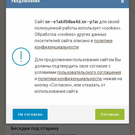
Уведомление
Сайт
xn--e1akifb8aa4d.xn--p1ai
для своей
Беседка под старину
полноценной работы использует «cookies».
,
от 10 до 15 человек
цвет палисандр
Обработка «cookies» других данных
Есть в наличии
посетителей сайта описано в
политике
конфиденциальности
.
155 000.00 руб.
В корзину
Для продолжения пользования сайтом Вы
должны подтвердить свое согласие с
условиями
пользовательского соглашения
и
политики конфиденциальности
, нажав на
кнопку «Согласен», или отказать от
использования сайта.
Не согласен
Согласен
Беседки под старину
,
от 10 до 15 человек
цвет палисандр