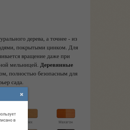
рального дерева, а точнее - из
оздями, покрытыми цинком. Для
чивается вращение даже при
вной мельницей.
Деревянные
вом, полностью безопасным для
ьер сада.
пользует
писано в
Орех
Махагон