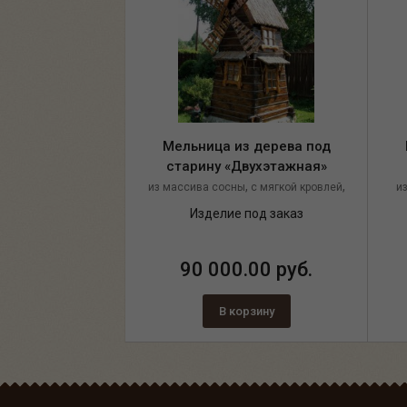
Мельница из дерева под
старину «Двухэтажная»
,
,
из массива сосны
с мягкой кровлей
и
с декором из каната
Изделие под заказ
90 000.00 руб.
В корзину