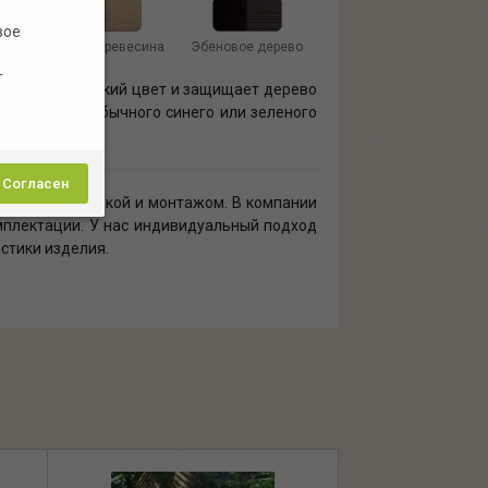
вое
иний
Старая древесина
Эбеновое дерево
т
ет специфический цвет и защищает дерево
уб, сосну, необычного синего или зеленого
.
Согласен
можной доставкой и монтажом. В компании
мплектации. У нас индивидуальный подход
истики изделия.