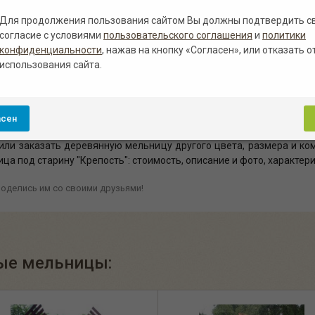
Для продолжения пользования сайтом Вы должны подтвердить с
Полисандр
Красный
Зеленый
Санториново-с
согласие с условиями
пользовательского соглашения
и
политики
конфиденциальности
, нажав на кнопку «Согласен», или отказать о
рсальной специализированной защитной эмалью, которая прида
использования сайта.
тарину "Крепость" может быть в цвете под орех, лиственницу, д
ых выше. Наиболее популярный среди которых - это цвет полисандр
асен
сива сосны
,
цвет палисандр
за 25 000.00 руб. в Белгороде
с воз
 или заказать деревянную мельницу другого цвета, размера и ко
ца под старину "Крепость": стоимость, описание и фото, характер
оделись им со своими друзьями!
ые мельницы: