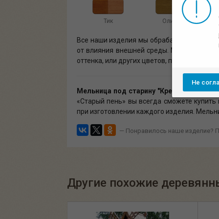
Тик
Олива
Все наши изделия мы обрабатываем униве
от влияния внешней среды. Мельница под с
оттенка, или других цветов, представленн
Не согл
Мельница под старину "Крепость"
из мас
«Старый пень» вы всегда сможете купить
при изготовлении каждого изделия. Мельни
— Понравилось наше изделие? П
Другие похожие деревянн