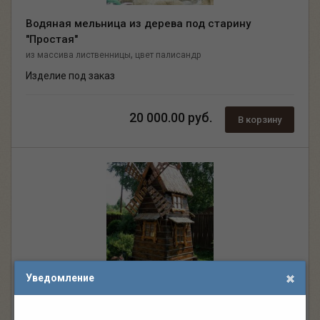
Водяная мельница из дерева под старину
"Простая"
,
из массива лиственницы
цвет палисандр
Изделие под заказ
20 000.00 руб.
В корзину
Уведомление
Мельница из дерева под старину «Двухэтажная»
,
,
из массива сосны
с декором из каната
с мягкой кровлей