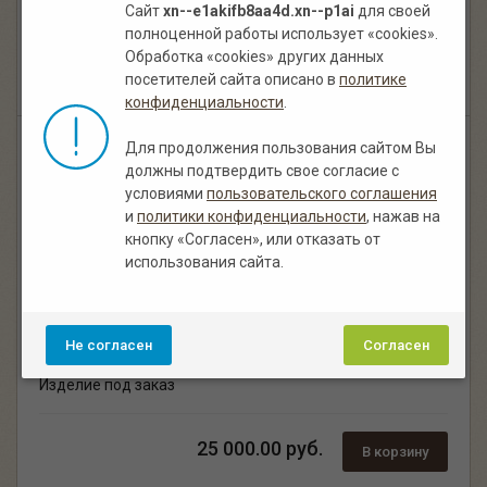
Изделие под заказ
Сайт
xn--e1akifb8aa4d.xn--p1ai
для своей
полноценной работы использует «cookies».
Обработка «cookies» других данных
90 000.00 руб.
В корзину
посетителей сайта описано в
политике
конфиденциальности
.
Для продолжения пользования сайтом Вы
должны подтвердить свое согласие с
условиями
пользовательского соглашения
и
политики конфиденциальности
, нажав на
кнопку «Согласен», или отказать от
использования сайта.
Мельница из дерева под старину "Крепость"
Не согласен
Согласен
,
из массива сосны
цвет палисандр
Изделие под заказ
25 000.00 руб.
В корзину