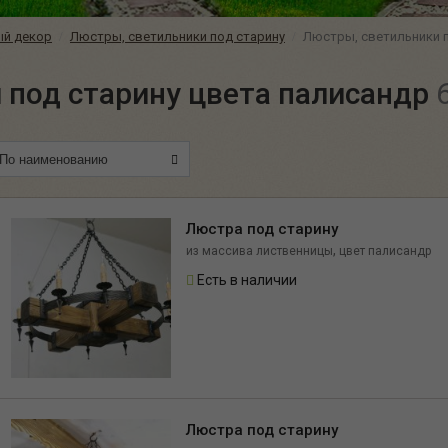
ый декор
Люстры, светильники под старину
Люстры, светильники п
 под старину цвета палисандр
Люстра под старину
,
из массива лиственницы
цвет палисандр
Есть в наличии
Люстра под старину