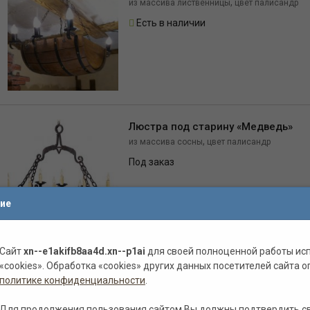
,
из массива лиственницы
цвет палисандр
Есть в наличии
Люстра под старину «Медведь»
,
из массива сосны
цвет палисандр
Под заказ
ие
Сайт
xn--e1akifb8aa4d.xn--p1ai
для своей полноценной работы ис
Люстры под старину
«cookies». Обработка «cookies» других данных посетителей сайта о
политике конфиденциальности
.
,
из массива лиственницы
цвет палисандр
Есть в наличии
Для продолжения пользования сайтом Вы должны подтвердить с