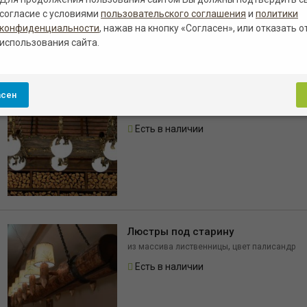
согласие с условиями
пользовательского соглашения
и
политики
конфиденциальности
, нажав на кнопку «Согласен», или отказать о
использования сайта.
Люстры под старину
асен
,
из массива лиственницы
цвет палисандр
Есть в наличии
Люстры под старину
,
из массива лиственницы
цвет палисандр
Есть в наличии